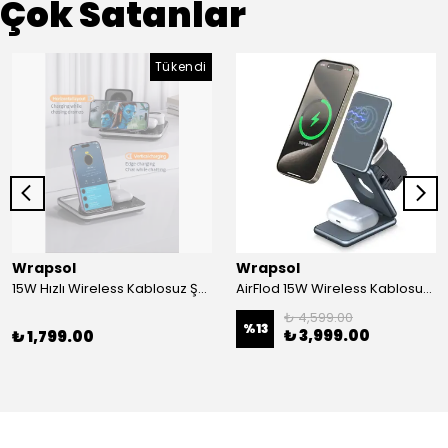
Çok Satanlar
Tükendi
Wrapsol
Wrapsol
15W Hızlı Wireless Kablosuz Şarj Standı 4 in 1 Masaüstü İstasyon -iPhone-android-watch-airpods Uyumlu
AirFlod 15W Wireless Kablosuz Şarj Standı Alüminyum Katlanabilir 3in1 iPhone-android-watch-airpods
₺ 4,599.00
%
13
₺ 3,999.00
₺ 1,799.00