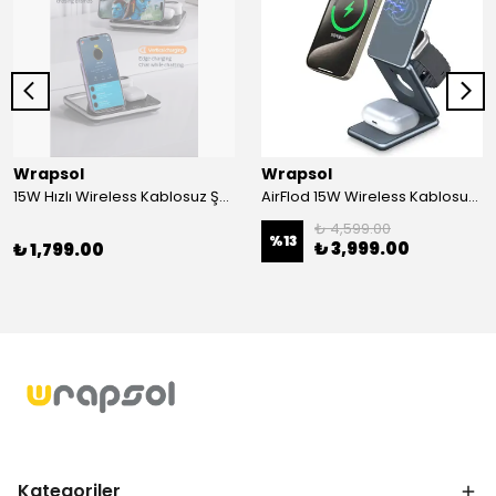
Wrapsol
Wrapsol
15W Hızlı Wireless Kablosuz Şarj Standı 4 in 1 Masaüstü İstasyon -iPhone-android-watch-airpods Uyumlu
AirFlod 15W Wireless Kablosuz Şarj Standı Alüminyum Katlanabilir 3in1 iPhone-android-watch-airpods
₺ 4,599.00
%
13
₺ 3,999.00
₺ 1,799.00
Kategoriler