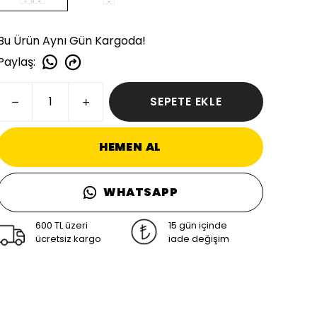
Bu Ürün Aynı Gün Kargoda!
Paylaş
:
SEPETE EKLE
HEMEN AL
WHATSAPP
600 TL üzeri
15 gün içinde
ücretsiz kargo
iade değişim