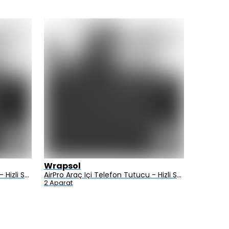
Wrapsol
Alcatel
AirPro Araç Içi Telefon Tutucu - Hizli Sarj Özellikli - Elektrikli Vakum Mekanizmali - Clip Type
AirPro Araç Içi Telefon Tutucu - Hizli Sarj Özellikli - Elektrikli Vakum Mekanizmali - Y Type
2 Aparat