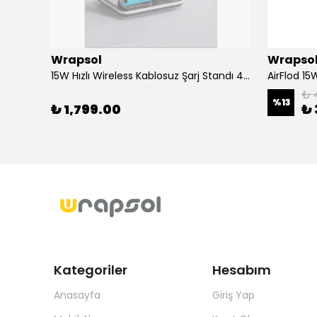
Wrapsol
Wrapso
Alcatel 3 2019 - Mat Hayalet Ekran Koruyucu Film (120 micron)
15W Hızlı Wireless Kablosuz Şarj Standı 4 in 1 Masaüstü İstasyon -iPhone-android-watch-airpods Uyumlu
₺ 
%
13
₺ 1,799.00
₺ 
Kategoriler
Hesabım
Anasayfa
Giriş Yap