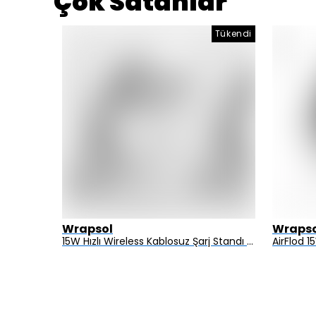
Çok Satanlar
Tükendi
Wrapsol
Wrapso
Alcatel 3 2019 - Mat Hayalet Ekran Koruyucu Film (120 micron)
15W Hızlı Wireless Kablosuz Şarj Standı 4 in 1 Masaüstü İstasyon -iPhone-android-watch-airpods Uyumlu