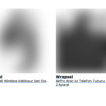
l
Wrapsol
AirFlod 15W Wireless Kablosuz Şarj Standı Alüminyum Katlanabilir 3in1 iPhone-android-watch-airpods
2 Aparat