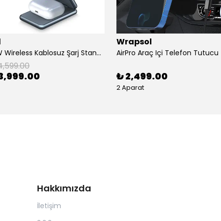
l
Wrapsol
AirFlod 15W Wireless Kablosuz Şarj Standı Alüminyum Katlanabilir 3in1 iPhone-android-watch-airpods
4,599.00
3,999.00
₺ 2,499.00
2 Aparat
Hakkımızda
İletişim