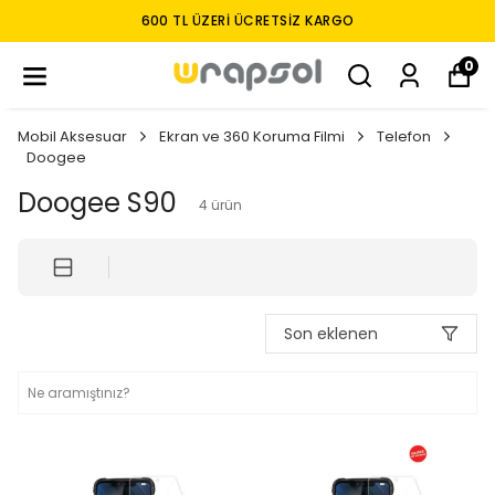
600 TL ÜZERI ÜCRETSIZ KARGO
0
Mobil Aksesuar
Ekran ve 360 Koruma Filmi
Telefon
Doogee
Doogee S90
4
ürün
Son eklenen