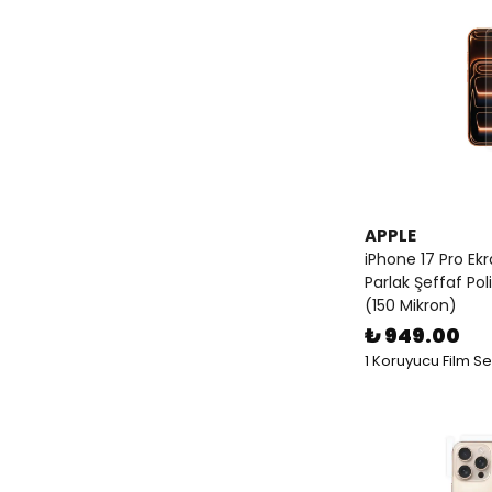
APPLE
iPhone 17 Pro Ek
Parlak Şeffaf Pol
(150 Mikron)
₺ 949.00
1 Koruyucu Film S