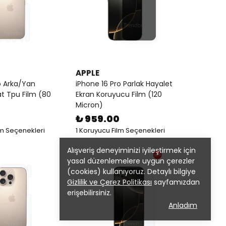
APPLE
o Arka/Yan
iPhone 16 Pro Parlak Hayalet
t Tpu Film (80
Ekran Koruyucu Film (120
Micron)
₺ 959.00
lm Seçenekleri
1 Koruyucu Film Seçenekleri
Alışveriş deneyiminizi iyileştirmek için
yasal düzenlemelere uygun çerezler
(cookies) kullanıyoruz. Detaylı bilgiye
Gizlilik ve Çerez Politikası
sayfamızdan
erişebilirsiniz.
Anladım