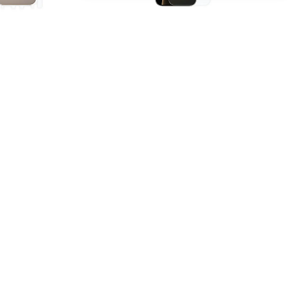
APPLE
o Arka/Yan
iPhone 16 Pro Ekran Koruyucu
 Şeffaf Poliüretan
Parlak Şeffaf Tpu Film (80
cron)
Micron)
₺ 869.00
lm Seçenekleri
1 Koruyucu Film Seçenekleri