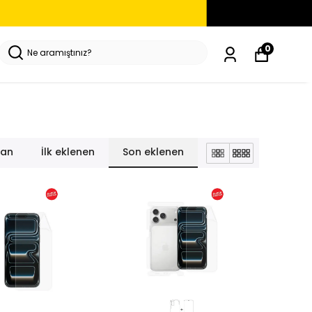
0
lan
İlk eklenen
Son eklenen