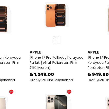
APPLE
APPLE
ran Koruyucu
iPhone 17 Pro Fullbody Koruyucu
iPhone 17 Pr
iüretan Film
Parlak Şeffaf Poliüretan Film
Koruyucu Par
(150 Micron)
Poliüretan F
₺ 1,349.00
₺ 949.00
eçenekleri
1 Koruyucu Film Seçenekleri
1 Koruyucu Fi