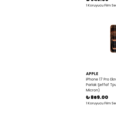
1 Koruyucu Film S
APPLE
iPhone 17 Pro Ek
Parlak Şeffaf Tp
Micron)
₺ 869.00
1 Koruyucu Film S