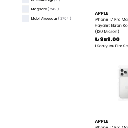
Magsafe
(
249
)
APPLE
Mobil Aksesuar
(
2704
)
iPhone 17 Pro Ma
Hayalet Ekran K
(120 Micron)
₺ 959.00
1 Koruyucu Film S
APPLE
iPhone 17 Pro M