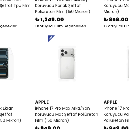
Şeffaf Tpu Film
Koruyucu Parlak Şeffaf
Koruyucu Ma
Poliüretan Film (150 Micron)
Micron)
₺ 1,349.00
₺ 869.00
eçenekleri
1 Koruyucu Film Seçenekleri
1 Koruyucu Fi
APPLE
APPLE
x Ekran
iPhone 17 Pro Max Arka/Yan
iPhone 17 Pr
Şeffaf
Koruyucu Mat Şeffaf Poliüretan
Koruyucu Par
150 Mikron)
Film (150 Micron)
Poliüretan F
₺ 949.00
₺ 949.00