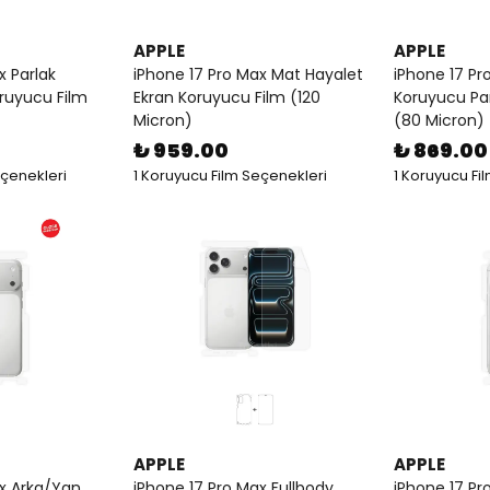
APPLE
APPLE
x Parlak
iPhone 17 Pro Max Mat Hayalet
iPhone 17 Pr
oruyucu Film
Ekran Koruyucu Film (120
Koruyucu Par
Micron)
(80 Micron)
₺ 959.00
₺ 869.00
eçenekleri
1 Koruyucu Film Seçenekleri
1 Koruyucu Fi
APPLE
APPLE
ax Arka/Yan
iPhone 17 Pro Max Fullbody
iPhone 17 Pr