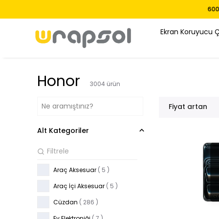
Ekran Koruyucu 
Honor
3004
ürün
Fiyat artan
Alt Kategoriler
Araç Aksesuar
(
5
)
Araç İçi Aksesuar
(
5
)
Cüzdan
(
286
)
Ev Elektroniği
(
7
)