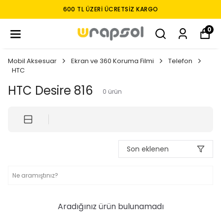
600 TL ÜZERI ÜCRETSIZ KARGO
0
Mobil Aksesuar
Ekran ve 360 Koruma Filmi
Telefon
HTC
HTC Desire 816
0
ürün
Son eklenen
Aradığınız ürün bulunamadı