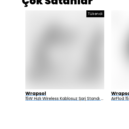
Çok Satanlar
Tükendi
Wrapsol
Wrapso
Alcatel 3 2019 - Mat Hayalet Ekran Koruyucu Film (120 micron)
15W Hızlı Wireless Kablosuz Şarj Standı 4 in 1 Masaüstü İstasyon -iPhone-android-watch-airpods Uyumlu