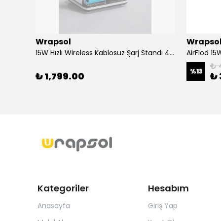
Wrapsol
Wrapso
Alcatel 3 2019 - Mat Hayalet Ekran Koruyucu Film (120 micron)
15W Hızlı Wireless Kablosuz Şarj Standı 4 in 1 Masaüstü İstasyon -iPhone-android-watch-airpods Uyumlu
₺ 
%
13
₺ 1,799.00
₺ 
Kategoriler
Hesabım
Anasayfa
Giriş Yap