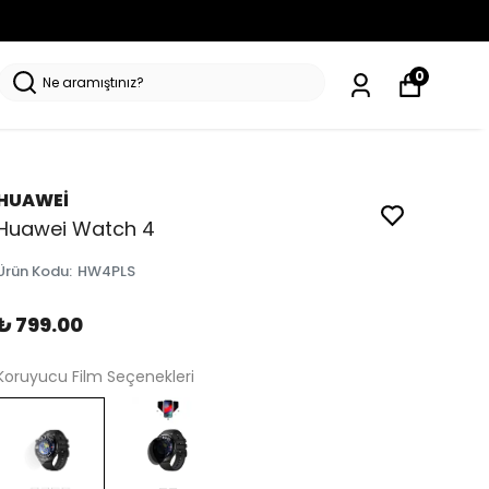
0
HUAWEİ
Huawei Watch 4
Ürün Kodu
:
HW4PLS
₺ 799.00
Koruyucu Film Seçenekleri