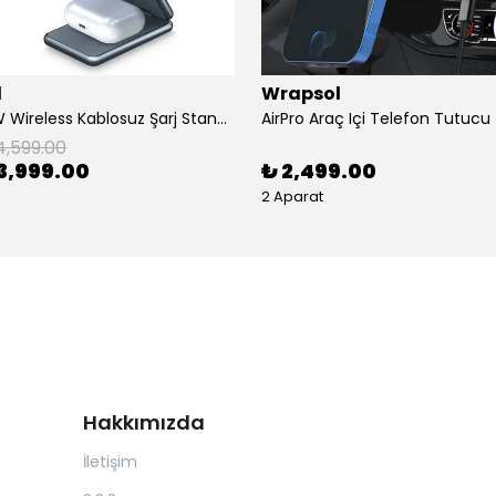
l
Wrapsol
AirFlod 15W Wireless Kablosuz Şarj Standı Alüminyum Katlanabilir 3in1 iPhone-android-watch-airpods
4,599.00
3,999.00
₺ 2,499.00
2 Aparat
Hakkımızda
İletişim