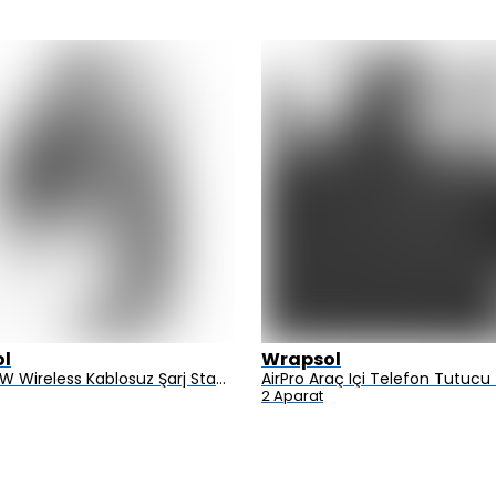
l
Wrapsol
AirFlod 15W Wireless Kablosuz Şarj Standı Alüminyum Katlanabilir 3in1 iPhone-android-watch-airpods
2 Aparat