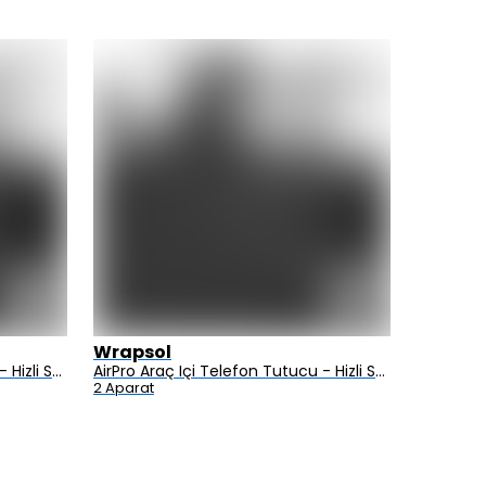
Wrapsol
Alcatel
AirPro Araç Içi Telefon Tutucu - Hizli Sarj Özellikli - Elektrikli Vakum Mekanizmali - Clip Type
AirPro Araç Içi Telefon Tutucu - Hizli Sarj Özellikli - Elektrikli Vakum Mekanizmali - Y Type
2 Aparat