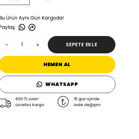
Bu Ürün Aynı Gün Kargoda!
Paylaş
:
SEPETE EKLE
HEMEN AL
WHATSAPP
600 TL üzeri
15 gün içinde
ücretsiz kargo
iade değişim