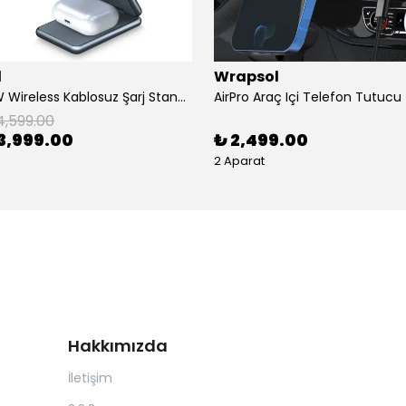
l
Wrapsol
AirFlod 15W Wireless Kablosuz Şarj Standı Alüminyum Katlanabilir 3in1 iPhone-android-watch-airpods
4,599.00
3,999.00
₺ 2,499.00
2 Aparat
Hakkımızda
İletişim