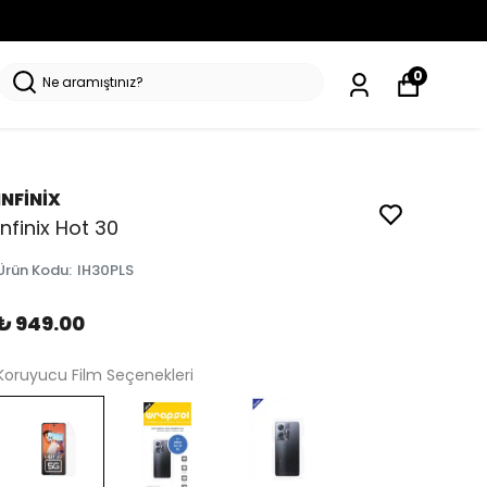
0
INFİNİX
Infinix Hot 30
Ürün Kodu
:
IH30PLS
₺ 949.00
Koruyucu Film Seçenekleri