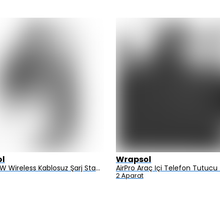
l
Wrapsol
AirFlod 15W Wireless Kablosuz Şarj Standı Alüminyum Katlanabilir 3in1 iPhone-android-watch-airpods
2 Aparat