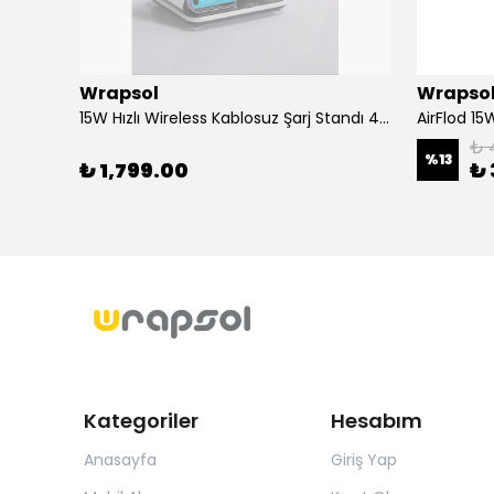
Wrapsol
Wrapso
Alcatel 3 2019 - Mat Hayalet Ekran Koruyucu Film (120 micron)
15W Hızlı Wireless Kablosuz Şarj Standı 4 in 1 Masaüstü İstasyon -iPhone-android-watch-airpods Uyumlu
₺ 
%
13
₺ 1,799.00
₺ 
Kategoriler
Hesabım
Anasayfa
Giriş Yap