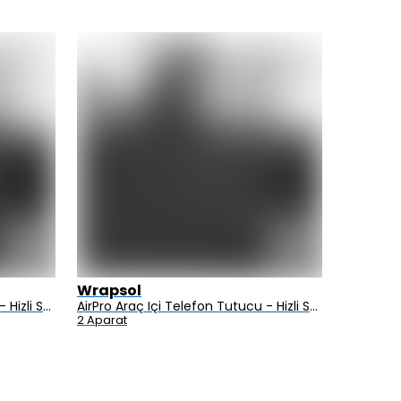
Wrapsol
Alcatel
AirPro Araç Içi Telefon Tutucu - Hizli Sarj Özellikli - Elektrikli Vakum Mekanizmali - Clip Type
AirPro Araç Içi Telefon Tutucu - Hizli Sarj Özellikli - Elektrikli Vakum Mekanizmali - Y Type
2 Aparat