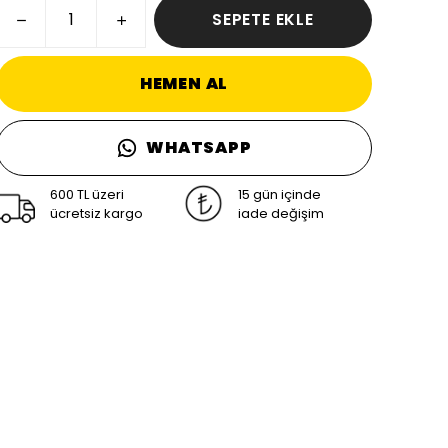
SEPETE EKLE
HEMEN AL
WHATSAPP
600 TL üzeri
15 gün içinde
ücretsiz kargo
iade değişim