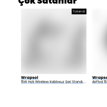
Çok Satanlar
Tükendi
Wrapsol
Wrapso
Alcatel 3 2019 - Mat Hayalet Ekran Koruyucu Film (120 micron)
15W Hızlı Wireless Kablosuz Şarj Standı 4 in 1 Masaüstü İstasyon -iPhone-android-watch-airpods Uyumlu