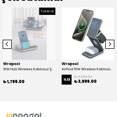
Tükendi
Wrapsol
Wrapsol
15W Hızlı Wireless Kablosuz Şarj Standı 4 in 1 Masaüstü İstasyon -iPhone-android-watch-airpods Uyumlu
AirFlod 15W Wireless Kablosuz Şarj Standı Alüminyum Katlanabilir 3in1 iPhone-android-watch-airpods
₺ 4,599.00
%
13
₺ 3,999.00
₺ 1,799.00