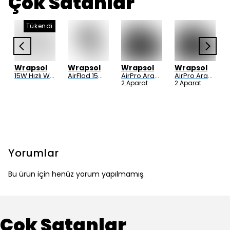
Çok Satanlar
Tükendi
Wrapsol
Wrapsol
Wrapsol
Wrapsol
15W Hızlı Wireless Kablosuz Şarj Standı 4 in 1 Masaüstü İstasyon -iPhone-android-watch-airpods Uyumlu
AirFlod 15W Wireless Kablosuz Şarj Standı Alüminyum Katlanabilir 3in1 iPhone-android-watch-airpods
AirPro Araç Içi Telefon Tutucu - Hizli Sarj Özellikli - Elektrikli Vakum Mekanizmali - Clip Type
AirPro Araç Içi Telefon Tutucu - Hizli Sarj Özellikli - Elektrikli Vakum Mekanizmali - Y Type
2 Aparat
2 Aparat
Yorumlar
Bu ürün için henüz yorum yapılmamış.
Çok Satanlar