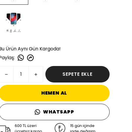
Bu Ürün Aynı Gün Kargoda!
Paylaş
:
SEPETE EKLE
HEMEN AL
WHATSAPP
600 TL üzeri
15 gün içinde
ücretsiz kargo
iade değişim