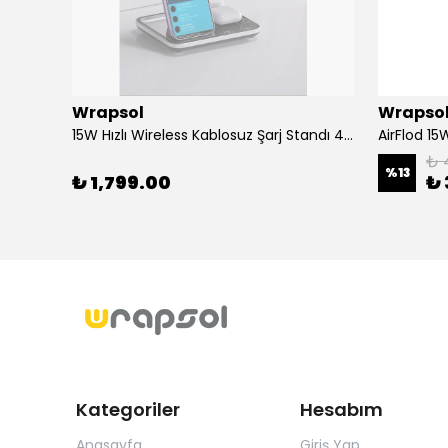
Wrapsol
Wrapso
Alcatel 3 2019 - Mat Hayalet Ekran Koruyucu Film (120 micron)
15W Hızlı Wireless Kablosuz Şarj Standı 4 in 1 Masaüstü İstasyon -iPhone-android-watch-airpods Uyumlu
₺ 
%
13
₺ 1,799.00
₺ 
Kategoriler
Hesabım
Anasayfa
Giriş Yap