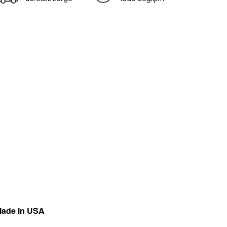
ade in
U
S
A