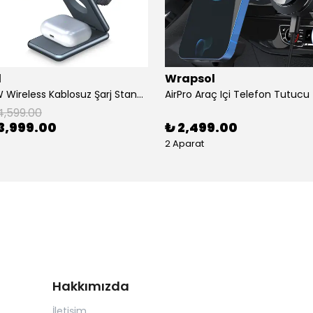
l
Wrapsol
AirFlod 15W Wireless Kablosuz Şarj Standı Alüminyum Katlanabilir 3in1 iPhone-android-watch-airpods
4,599.00
3,999.00
₺ 2,499.00
2 Aparat
Hakkımızda
İletişim