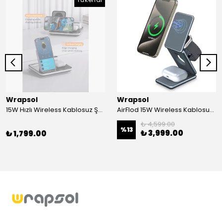
Wrapsol
Wrapsol
15W Hızlı Wireless Kablosuz Şarj Standı 4 in 1 Masaüstü İstasyon -iPhone-android-watch-airpods Uyumlu
AirFlod 15W Wireless Kablosuz Şarj Standı Alüminyum Katlanabilir 3in1 iPhone-android-watch-airpods
₺ 4,599.00
%
13
₺ 3,999.00
₺ 1,799.00