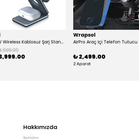
l
Wrapsol
AirFlod 15W Wireless Kablosuz Şarj Standı Alüminyum Katlanabilir 3in1 iPhone-android-watch-airpods
4,599.00
3,999.00
₺ 2,499.00
2 Aparat
Hakkımızda
İletişim