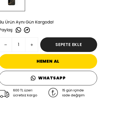
Bu Ürün Aynı Gün Kargoda!
Paylaş
:
SEPETE EKLE
HEMEN AL
WHATSAPP
600 TL üzeri
15 gün içinde
ücretsiz kargo
iade değişim