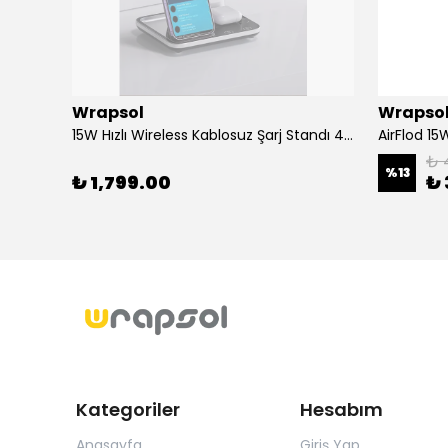
Wrapsol
Wrapso
Alcatel 3 2019 - Mat Hayalet Ekran Koruyucu Film (120 micron)
15W Hızlı Wireless Kablosuz Şarj Standı 4 in 1 Masaüstü İstasyon -iPhone-android-watch-airpods Uyumlu
₺ 
%
13
₺ 1,799.00
₺ 
Kategoriler
Hesabım
Anasayfa
Giriş Yap