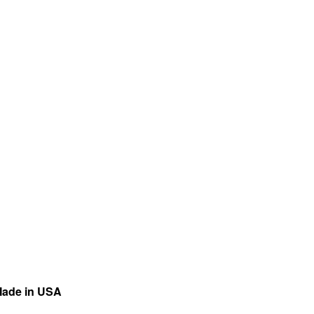
ade in
U
S
A