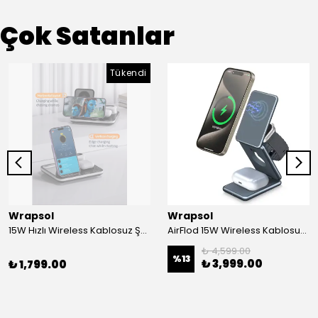
Çok Satanlar
Tükendi
Wrapsol
Wrapsol
15W Hızlı Wireless Kablosuz Şarj Standı 4 in 1 Masaüstü İstasyon -iPhone-android-watch-airpods Uyumlu
AirFlod 15W Wireless Kablosuz Şarj Standı Alüminyum Katlanabilir 3in1 iPhone-android-watch-airpods
₺ 4,599.00
%
13
₺ 3,999.00
₺ 1,799.00