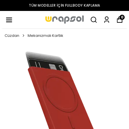
TÜM MODELLER IÇIN FULLBODY KAPLAMA
0
Cüzdan
Mekanizmalı Kartlık