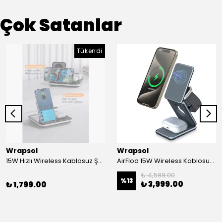
Çok Satanlar
Tükendi
Wrapsol
Wrapsol
15W Hızlı Wireless Kablosuz Şarj Standı 4 in 1 Masaüstü İstasyon -iPhone-android-watch-airpods Uyumlu
AirFlod 15W Wireless Kablosuz Şarj Standı Alüminyum Katlanabilir 3in1 iPhone-android-watch-airpods
₺ 4,599.00
%
13
₺ 3,999.00
₺ 1,799.00