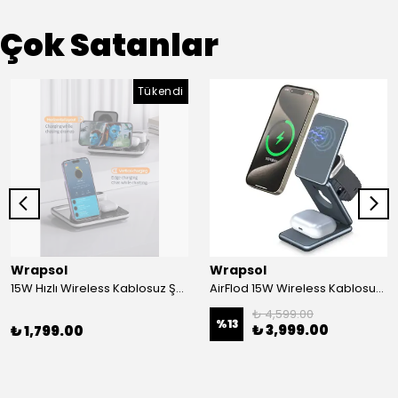
Çok Satanlar
Tükendi
Wrapsol
Wrapsol
15W Hızlı Wireless Kablosuz Şarj Standı 4 in 1 Masaüstü İstasyon -iPhone-android-watch-airpods Uyumlu
AirFlod 15W Wireless Kablosuz Şarj Standı Alüminyum Katlanabilir 3in1 iPhone-android-watch-airpods
₺ 4,599.00
%
13
₺ 3,999.00
₺ 1,799.00