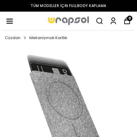
TÜM MODELLER IÇIN FULLBODY KAPLAMA
0
Cüzdan
Mekanizmalı Kartlık