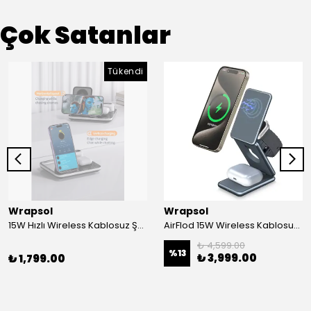
Çok Satanlar
Tükendi
Wrapsol
Wrapsol
15W Hızlı Wireless Kablosuz Şarj Standı 4 in 1 Masaüstü İstasyon -iPhone-android-watch-airpods Uyumlu
AirFlod 15W Wireless Kablosuz Şarj Standı Alüminyum Katlanabilir 3in1 iPhone-android-watch-airpods
₺ 4,599.00
%
13
₺ 3,999.00
₺ 1,799.00