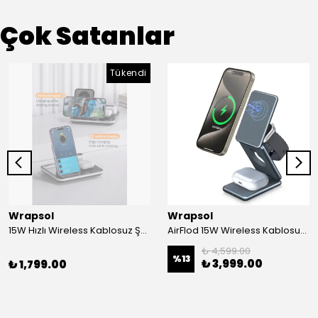
Çok Satanlar
Tükendi
Wrapsol
Wrapsol
15W Hızlı Wireless Kablosuz Şarj Standı 4 in 1 Masaüstü İstasyon -iPhone-android-watch-airpods Uyumlu
AirFlod 15W Wireless Kablosuz Şarj Standı Alüminyum Katlanabilir 3in1 iPhone-android-watch-airpods
₺ 4,599.00
%
13
₺ 3,999.00
₺ 1,799.00