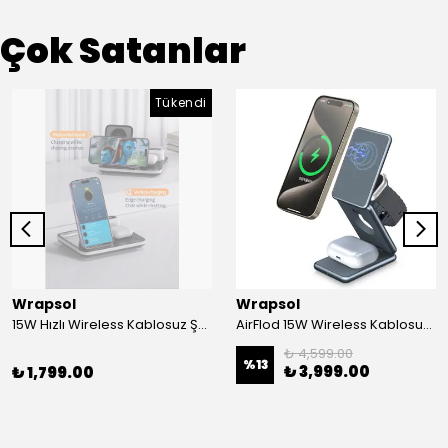
Çok Satanlar
Tükendi
Wrapsol
Wrapsol
15W Hızlı Wireless Kablosuz Şarj Standı 4 in 1 Masaüstü İstasyon -iPhone-android-watch-airpods Uyumlu
AirFlod 15W Wireless Kablosuz Şarj Standı Alüminyum Katlanabilir 3in1 iPhone-android-watch-airpods
₺ 4,599.00
%
13
₺ 3,999.00
₺ 1,799.00