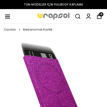
TÜM MODELLER IÇIN FULLBODY KAPLAMA
0
Cüzdan
Mekanizmalı Kartlık