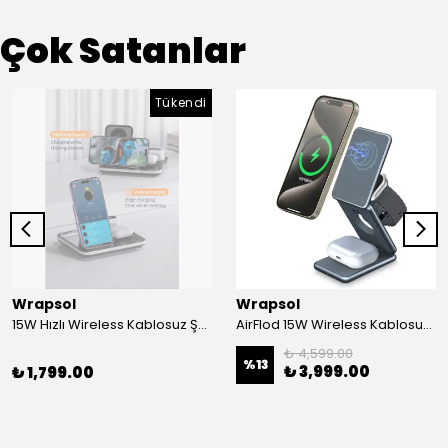
Çok Satanlar
Tükendi
Wrapsol
Wrapsol
15W Hızlı Wireless Kablosuz Şarj Standı 4 in 1 Masaüstü İstasyon -iPhone-android-watch-airpods Uyumlu
AirFlod 15W Wireless Kablosuz Şarj Standı Alüminyum Katlanabilir 3in1 iPhone-android-watch-airpods
₺ 4,599.00
%
13
₺ 3,999.00
₺ 1,799.00