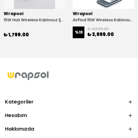
Wrapsol
Wrapsol
15W Hızlı Wireless Kablosuz Şarj Standı 4 in 1 Masaüstü İstasyon -iPhone-android-watch-airpods Uyumlu
AirFlod 15W Wireless Kablosuz Şarj Standı Alüminyum Katlanabilir 3in1 iPhone-android-watch-airpods
₺ 4,599.00
%
13
₺ 3,999.00
₺ 1,799.00
Kategoriler
Hesabım
Hakkımızda