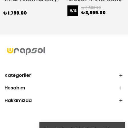
₺ 4,599.00
%
13
₺ 3,999.00
₺ 1,799.00
Kategoriler
Hesabım
Hakkımızda