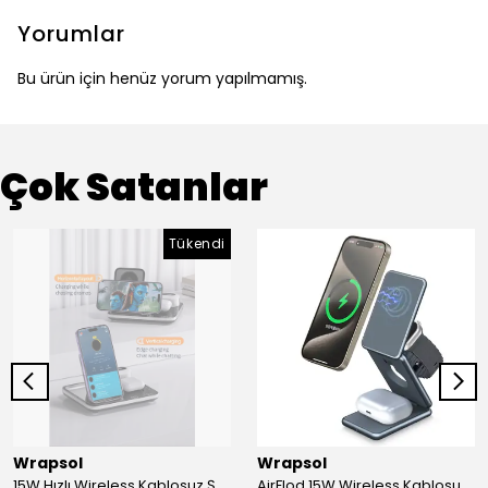
Yorumlar
Bu ürün için henüz yorum yapılmamış.
Çok Satanlar
Tükendi
Wrapsol
Wrapsol
15W Hızlı Wireless Kablosuz Şarj Standı 4 in 1 Masaüstü İstasyon -iPhone-android-watch-airpods Uyumlu
AirFlod 15W Wireless Kablosuz Şarj Standı Alüminyum Katlanabilir 3in1 iPhone-android-watch-airpods