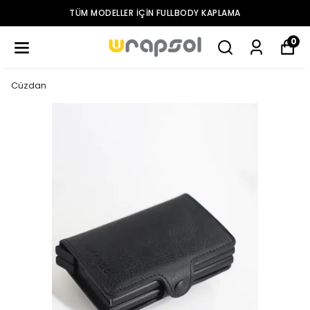
TÜM MODELLER IÇIN FULLBODY KAPLAMA
0
Cüzdan