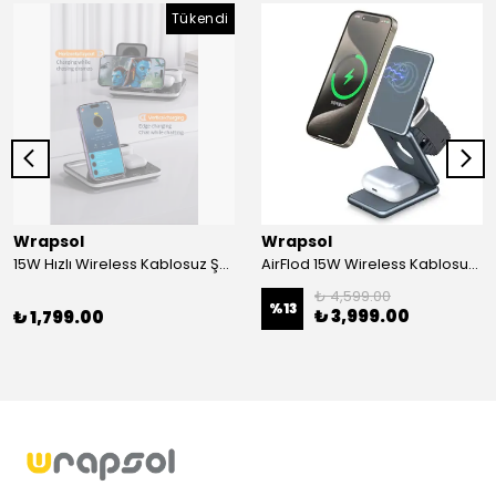
Tükendi
Wrapsol
Wrapsol
15W Hızlı Wireless Kablosuz Şarj Standı 4 in 1 Masaüstü İstasyon -iPhone-android-watch-airpods Uyumlu
AirFlod 15W Wireless Kablosuz Şarj Standı Alüminyum Katlanabilir 3in1 iPhone-android-watch-airpods
₺ 4,599.00
%
13
₺ 3,999.00
₺ 1,799.00