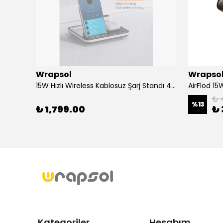
Wrapsol
Wrapso
Alcatel 3 2019 - Mat Hayalet Ekran Koruyucu Film (120 micron)
15W Hızlı Wireless Kablosuz Şarj Standı 4 in 1 Masaüstü İstasyon -iPhone-android-watch-airpods Uyumlu
₺ 
%
13
₺ 1,799.00
₺ 
Kategoriler
Hesabım