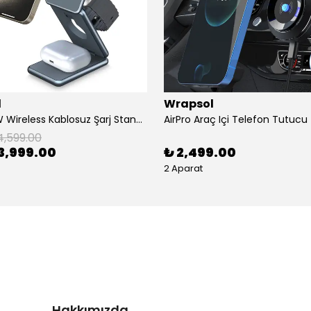
l
Wrapsol
AirFlod 15W Wireless Kablosuz Şarj Standı Alüminyum Katlanabilir 3in1 iPhone-android-watch-airpods
4,599.00
3,999.00
₺ 2,499.00
2 Aparat
Hakkımızda