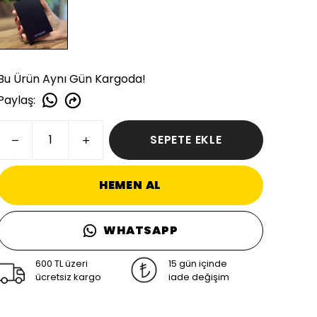
Bu Ürün Aynı Gün Kargoda!
Paylaş
:
SEPETE EKLE
HEMEN AL
WHATSAPP
600 TL üzeri
15 gün içinde
ücretsiz kargo
iade değişim