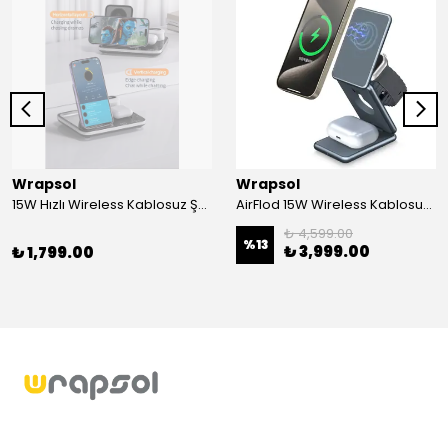
Wrapsol
Wrapsol
15W Hızlı Wireless Kablosuz Şarj Standı 4 in 1 Masaüstü İstasyon -iPhone-android-watch-airpods Uyumlu
AirFlod 15W Wireless Kablosuz Şarj Standı Alüminyum Katlanabilir 3in1 iPhone-android-watch-airpods
₺ 4,599.00
%
13
₺ 3,999.00
₺ 1,799.00