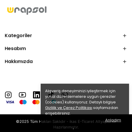
Kategoriler
Hesabım
Hakkımızda
Alışveriş deneyiminizi iyileştirmek için
yasal düzenlemelere uygun çerezler
(cookies) kullanıyoruz. Detaylı bilgiye
Gizlilik ve Çerez Politikası
sayfamızdan
erişebilirsiniz.
Anladım
©2025 Tüm Hakları Saklıdır - ikas E-Ticaret
Altyapısı ile
Hazırlanmıştır.