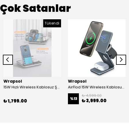
Çok Satanlar
Tükendi
Wrapsol
Wrapsol
15W Hızlı Wireless Kablosuz Şarj Standı 4 in 1 Masaüstü İstasyon -iPhone-android-watch-airpods Uyumlu
AirFlod 15W Wireless Kablosuz Şarj Standı Alüminyum Katlanabilir 3in1 iPhone-android-watch-airpods
₺ 4,599.00
%
13
₺ 3,999.00
₺ 1,799.00