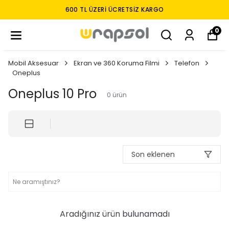
600 TL ÜZERI ÜCRETSIZ KARGO
0
Mobil Aksesuar
Ekran ve 360 Koruma Filmi
Telefon
Oneplus
Oneplus 10 Pro
0
ürün
Son eklenen
Aradığınız ürün bulunamadı