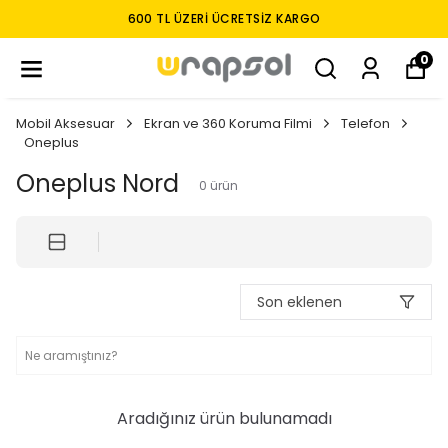
600 TL ÜZERI ÜCRETSIZ KARGO
0
Mobil Aksesuar
Ekran ve 360 Koruma Filmi
Telefon
Oneplus
Oneplus Nord
0
ürün
Son eklenen
Aradığınız ürün bulunamadı