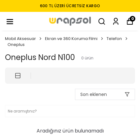
600 TL ÜZERI ÜCRETSIZ KARGO
0
Mobil Aksesuar
Ekran ve 360 Koruma Filmi
Telefon
Oneplus
Oneplus Nord N100
0
ürün
Son eklenen
Aradığınız ürün bulunamadı