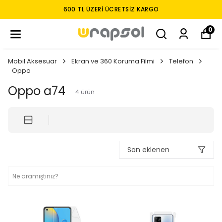
600 TL ÜZERI ÜCRETSIZ KARGO
0
Mobil Aksesuar
Ekran ve 360 Koruma Filmi
Telefon
Oppo
Oppo a74
4
ürün
Son eklenen