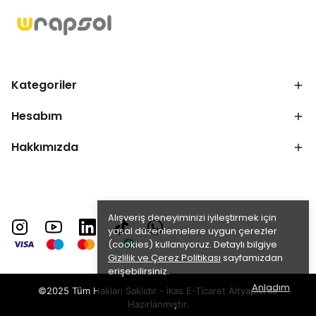
Kategoriler
Hesabım
Hakkımızda
Alışveriş deneyiminizi iyileştirmek için
yasal düzenlemelere uygun çerezler
(cookies) kullanıyoruz. Detaylı bilgiye
Gizlilik ve Çerez Politikası
sayfamızdan
erişebilirsiniz.
Anladım
©2025 Tüm Hakları Saklıdır - ikas E-Ticaret
Altyapısı ile
Hazırlanmıştır.