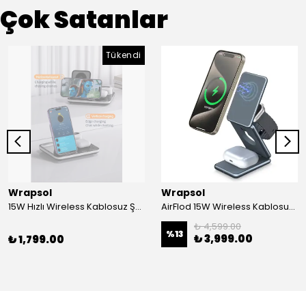
Çok Satanlar
Tükendi
Wrapsol
Wrapsol
15W Hızlı Wireless Kablosuz Şarj Standı 4 in 1 Masaüstü İstasyon -iPhone-android-watch-airpods Uyumlu
AirFlod 15W Wireless Kablosuz Şarj Standı Alüminyum Katlanabilir 3in1 iPhone-android-watch-airpods
₺ 4,599.00
%
13
₺ 3,999.00
₺ 1,799.00