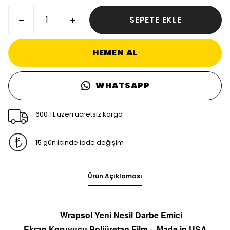
SEPETE EKLE
HEMEN AL
WHATSAPP
600 TL üzeri ücretsiz kargo
15 gün içinde iade değişim
Ürün Açıklaması
Wrapsol Yeni Nesil Darbe Emici
Ekran
Koruyucu
Poliüretan Film -
Made in
U
S
A