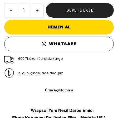
SEPETE EKLE
HEMEN AL
WHATSAPP
600 TL üzeri ücretsiz kargo
15 gün içinde iade değişim
Ürün Açıklaması
Wrapsol Yeni Nesil Darbe Emici
Ekran
Koruyucu
Poliüretan Film -
Made in
U
S
A