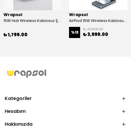
Wrapsol
Wrapsol
15W Hızlı Wireless Kablosuz Şarj Standı 4 in 1 Masaüstü İstasyon -iPhone-android-watch-airpods Uyumlu
AirFlod 15W Wireless Kablosuz Şarj Standı Alüminyum Katlanabilir 3in1 iPhone-android-watch-airpods
₺ 4,599.00
%
13
₺ 3,999.00
₺ 1,799.00
Kategoriler
Hesabım
Hakkımızda