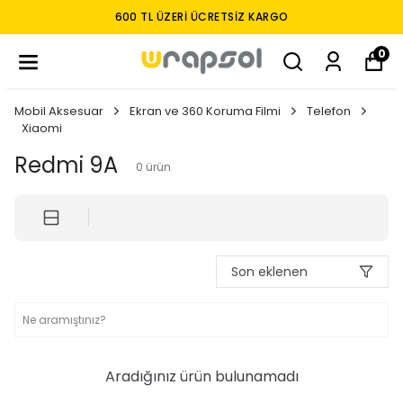
600 TL ÜZERI ÜCRETSIZ KARGO
0
Mobil Aksesuar
Ekran ve 360 Koruma Filmi
Telefon
Xiaomi
Redmi 9A
0
ürün
Son eklenen
Aradığınız ürün bulunamadı