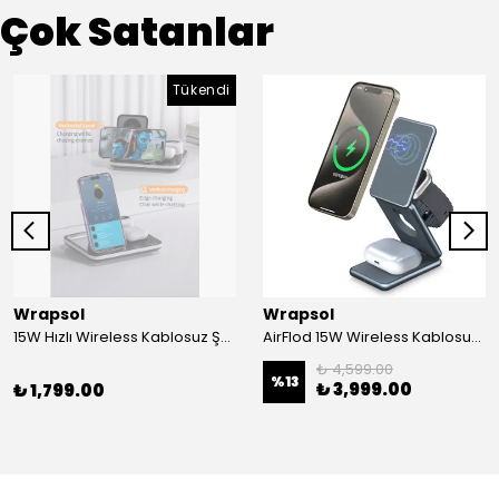
Çok Satanlar
Tükendi
Wrapsol
Wrapsol
15W Hızlı Wireless Kablosuz Şarj Standı 4 in 1 Masaüstü İstasyon -iPhone-android-watch-airpods Uyumlu
AirFlod 15W Wireless Kablosuz Şarj Standı Alüminyum Katlanabilir 3in1 iPhone-android-watch-airpods
₺ 4,599.00
%
13
₺ 3,999.00
₺ 1,799.00