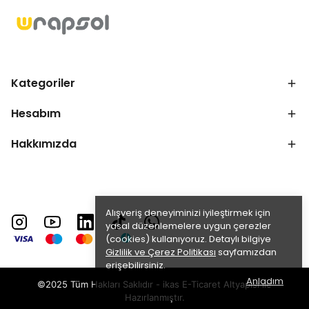
Kategoriler
Hesabım
Hakkımızda
Alışveriş deneyiminizi iyileştirmek için
yasal düzenlemelere uygun çerezler
(cookies) kullanıyoruz. Detaylı bilgiye
Gizlilik ve Çerez Politikası
sayfamızdan
erişebilirsiniz.
Anladım
©2025 Tüm Hakları Saklıdır - ikas E-Ticaret
Altyapısı ile
Hazırlanmıştır.