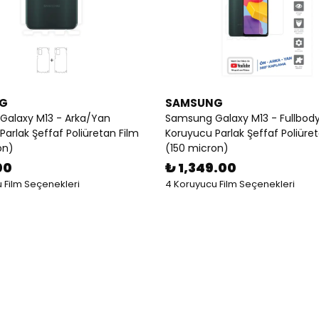
G
SAMSUNG
alaxy M13 - Arka/Yan
Samsung Galaxy M13 - Fullbod
arlak Şeffaf Poliüretan Film
Koruyucu Parlak Şeffaf Poliüre
on)
(150 micron)
00
₺ 1,349.00
 Film Seçenekleri
4 Koruyucu Film Seçenekleri