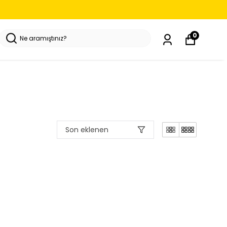
TÜM MODELLER IÇIN FULLBODY KAPLAMA
0
Son eklenen