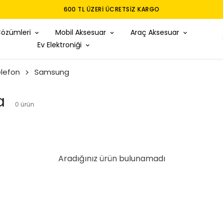
600 TL ÜZERI ÜCRETSIZ KARGO
Çözümleri
Mobil Aksesuar
Araç Aksesuar
Ev Elektroniği
lefon
Samsung
a
0
ürün
Aradığınız ürün bulunamadı