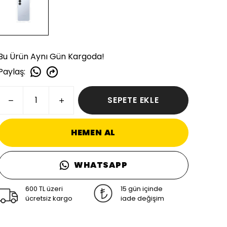
Bu Ürün Aynı Gün Kargoda!
Paylaş
:
SEPETE EKLE
HEMEN AL
WHATSAPP
600 TL üzeri
15 gün içinde
ücretsiz kargo
iade değişim