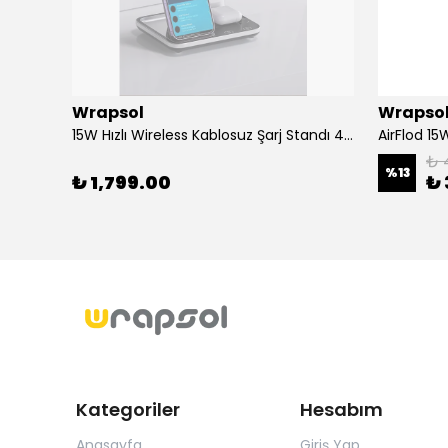
Wrapsol
Wrapso
Alcatel 3 2019 - Mat Hayalet Ekran Koruyucu Film (120 micron)
15W Hızlı Wireless Kablosuz Şarj Standı 4 in 1 Masaüstü İstasyon -iPhone-android-watch-airpods Uyumlu
₺ 
%
13
₺ 1,799.00
₺ 
Kategoriler
Hesabım
Anasayfa
Giriş Yap