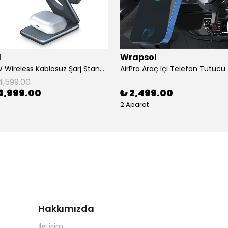
l
Wrapsol
AirFlod 15W Wireless Kablosuz Şarj Standı Alüminyum Katlanabilir 3in1 iPhone-android-watch-airpods
4,599.00
3,999.00
₺ 2,499.00
2 Aparat
Hakkımızda
İletişim