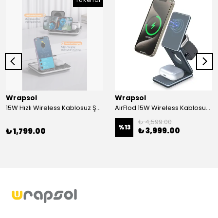
Wrapsol
Wrapsol
15W Hızlı Wireless Kablosuz Şarj Standı 4 in 1 Masaüstü İstasyon -iPhone-android-watch-airpods Uyumlu
AirFlod 15W Wireless Kablosuz Şarj Standı Alüminyum Katlanabilir 3in1 iPhone-android-watch-airpods
₺ 4,599.00
%
13
₺ 3,999.00
₺ 1,799.00