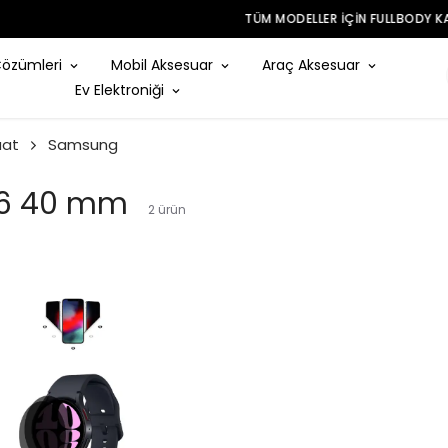
TÜM MODELLER IÇIN FULLBODY KAPLAMA
Çözümleri
Mobil Aksesuar
Araç Aksesuar
Ev Elektroniği
aat
Samsung
 6 40 mm
2
ürün