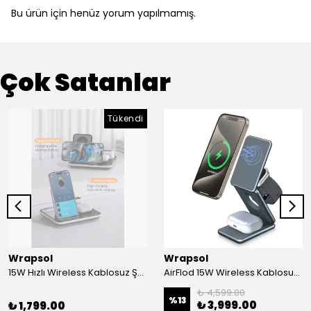
Bu ürün için henüz yorum yapılmamış.
Çok Satanlar
Tükendi
Wrapsol
Wrapsol
15W Hızlı Wireless Kablosuz Şarj Standı 4 in 1 Masaüstü İstasyon -iPhone-android-watch-airpods Uyumlu
AirFlod 15W Wireless Kablosuz Şarj Standı Alüminyum Katlanabilir 3in1 iPhone-android-watch-airpods
₺ 4,599.00
%
13
₺ 3,999.00
₺ 1,799.00