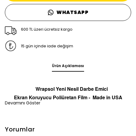
WHATSAPP
600 TL üzeri ücretsiz kargo
15 gün içinde iade değişim
Ürün Açıklaması
Wrapsol Yeni Nesil Darbe Emici
Ekran
Koruyucu
Poliüretan Film -
Made in
U
S
A
Devamını Göster
Yorumlar