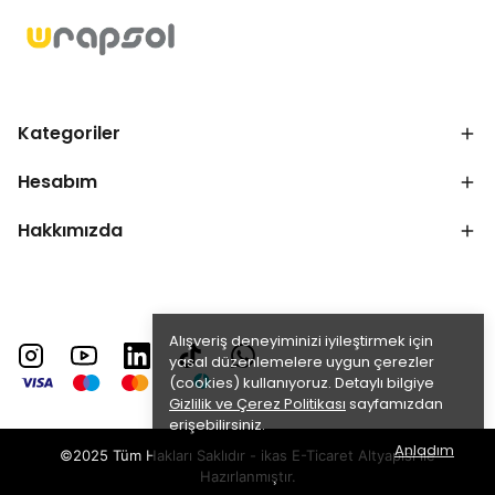
Kategoriler
Hesabım
Hakkımızda
Alışveriş deneyiminizi iyileştirmek için
yasal düzenlemelere uygun çerezler
(cookies) kullanıyoruz. Detaylı bilgiye
Gizlilik ve Çerez Politikası
sayfamızdan
erişebilirsiniz.
Anladım
©2025 Tüm Hakları Saklıdır - ikas E-Ticaret
Altyapısı ile
Hazırlanmıştır.