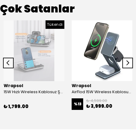
Çok Satanlar
Tükendi
Wrapsol
Wrapsol
15W Hızlı Wireless Kablosuz Şarj Standı 4 in 1 Masaüstü İstasyon -iPhone-android-watch-airpods Uyumlu
AirFlod 15W Wireless Kablosuz Şarj Standı Alüminyum Katlanabilir 3in1 iPhone-android-watch-airpods
₺ 4,599.00
%
13
₺ 3,999.00
₺ 1,799.00