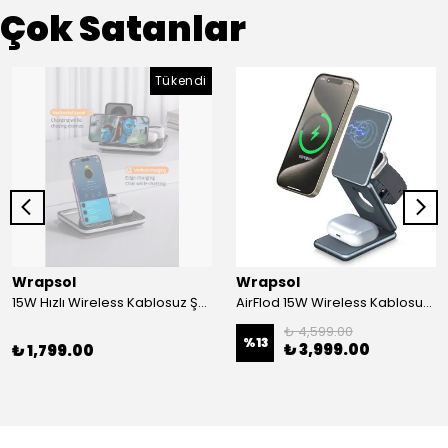
Çok Satanlar
Tükendi
Wrapsol
Wrapsol
15W Hızlı Wireless Kablosuz Şarj Standı 4 in 1 Masaüstü İstasyon -iPhone-android-watch-airpods Uyumlu
AirFlod 15W Wireless Kablosuz Şarj Standı Alüminyum Katlanabilir 3in1 iPhone-android-watch-airpods
₺ 4,599.00
%
13
₺ 3,999.00
₺ 1,799.00