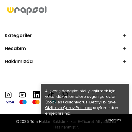
Kategoriler
Hesabım
Hakkımızda
Alışveriş deneyiminizi iyileştirmek için
yasal düzenlemelere uygun çerezler
(cookies) kullanıyoruz. Detaylı bilgiye
Gizlilik ve Çerez Politikası
sayfamızdan
erişebilirsiniz.
Anladım
©2025 Tüm Hakları Saklıdır - ikas E-Ticaret
Altyapısı ile
Hazırlanmıştır.