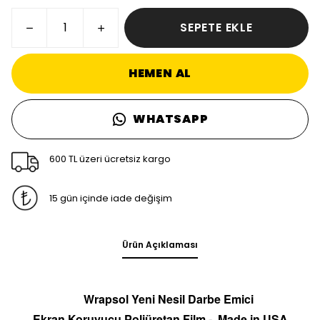
SEPETE EKLE
HEMEN AL
WHATSAPP
600 TL üzeri ücretsiz kargo
15 gün içinde iade değişim
Ürün Açıklaması
Wrapsol Yeni Nesil Darbe Emici
Ekran
Koruyucu
Poliüretan Film -
Made in
U
S
A