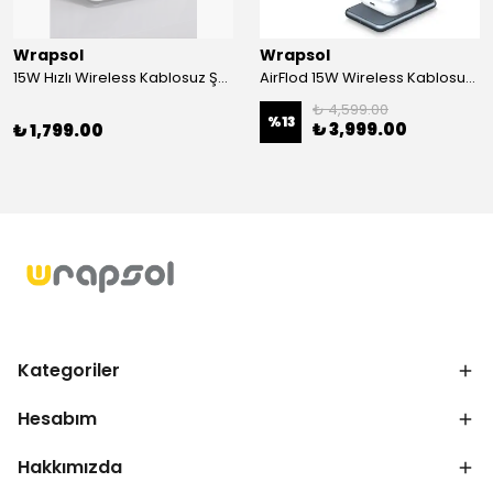
Wrapsol
Wrapsol
15W Hızlı Wireless Kablosuz Şarj Standı 4 in 1 Masaüstü İstasyon -iPhone-android-watch-airpods Uyumlu
AirFlod 15W Wireless Kablosuz Şarj Standı Alüminyum Katlanabilir 3in1 iPhone-android-watch-airpods
₺ 4,599.00
%
13
₺ 3,999.00
₺ 1,799.00
Kategoriler
Hesabım
Hakkımızda