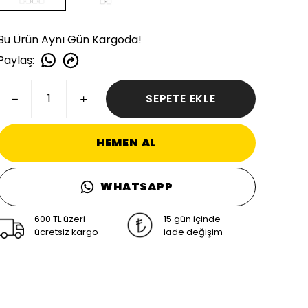
Bu Ürün Aynı Gün Kargoda!
Paylaş
:
SEPETE EKLE
HEMEN AL
WHATSAPP
600 TL üzeri
15 gün içinde
ücretsiz kargo
iade değişim