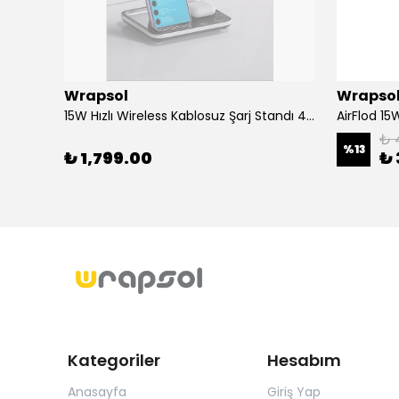
Wrapsol
Wrapso
Alcatel 3 2019 - Mat Hayalet Ekran Koruyucu Film (120 micron)
15W Hızlı Wireless Kablosuz Şarj Standı 4 in 1 Masaüstü İstasyon -iPhone-android-watch-airpods Uyumlu
₺ 
%
13
₺ 1,799.00
₺ 
Kategoriler
Hesabım
Anasayfa
Giriş Yap