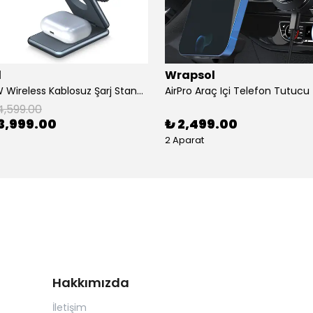
l
Wrapsol
AirFlod 15W Wireless Kablosuz Şarj Standı Alüminyum Katlanabilir 3in1 iPhone-android-watch-airpods
4,599.00
3,999.00
₺ 2,499.00
2 Aparat
Hakkımızda
İletişim