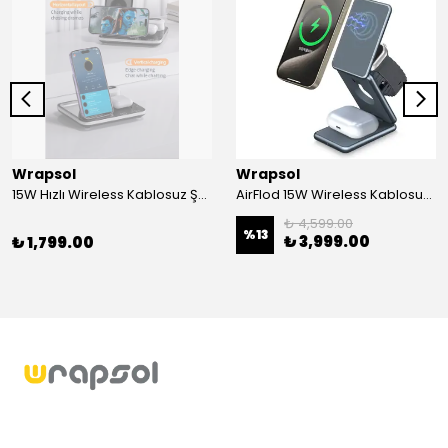
Wrapsol
Wrapsol
15W Hızlı Wireless Kablosuz Şarj Standı 4 in 1 Masaüstü İstasyon -iPhone-android-watch-airpods Uyumlu
AirFlod 15W Wireless Kablosuz Şarj Standı Alüminyum Katlanabilir 3in1 iPhone-android-watch-airpods
₺ 4,599.00
%
13
₺ 3,999.00
₺ 1,799.00