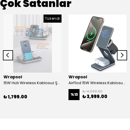
Çok Satanlar
Tükendi
Wrapsol
Wrapsol
15W Hızlı Wireless Kablosuz Şarj Standı 4 in 1 Masaüstü İstasyon -iPhone-android-watch-airpods Uyumlu
AirFlod 15W Wireless Kablosuz Şarj Standı Alüminyum Katlanabilir 3in1 iPhone-android-watch-airpods
₺ 4,599.00
%
13
₺ 3,999.00
₺ 1,799.00