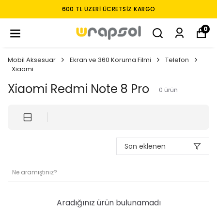
600 TL ÜZERI ÜCRETSIZ KARGO
0
Mobil Aksesuar
Ekran ve 360 Koruma Filmi
Telefon
Xiaomi
Xiaomi Redmi Note 8 Pro
0
ürün
Son eklenen
Aradığınız ürün bulunamadı