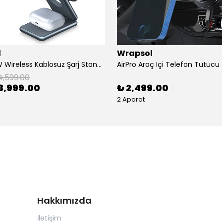
l
Wrapsol
AirFlod 15W Wireless Kablosuz Şarj Standı Alüminyum Katlanabilir 3in1 iPhone-android-watch-airpods
4,599.00
3,999.00
₺ 2,499.00
2 Aparat
Hakkımızda
İletişim