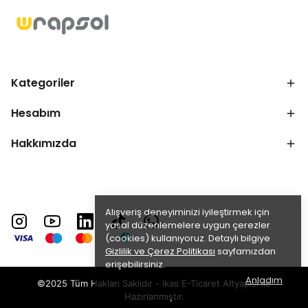
Kategoriler
Hesabım
Hakkımızda
Alışveriş deneyiminizi iyileştirmek için
yasal düzenlemelere uygun çerezler
(cookies) kullanıyoruz. Detaylı bilgiye
Gizlilik ve Çerez Politikası
sayfamızdan
erişebilirsiniz.
Anladım
©2025 Tüm Hakları Saklıdır - ikas E-Ticaret
Altyapısı ile
Hazırlanmıştır.