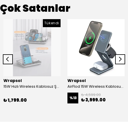
Çok Satanlar
Tükendi
Wrapsol
Wrapsol
15W Hızlı Wireless Kablosuz Şarj Standı 4 in 1 Masaüstü İstasyon -iPhone-android-watch-airpods Uyumlu
AirFlod 15W Wireless Kablosuz Şarj Standı Alüminyum Katlanabilir 3in1 iPhone-android-watch-airpods
₺ 4,599.00
%
13
₺ 3,999.00
₺ 1,799.00